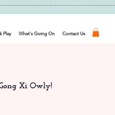
& Play
What's Going On
Contact Us
 Gong Xi Owly!