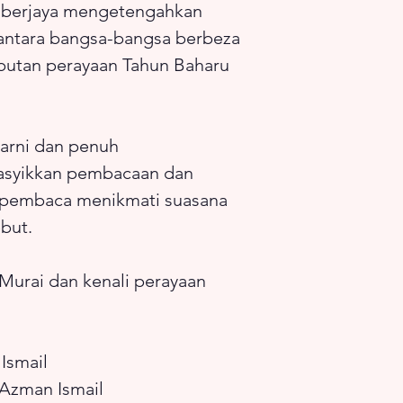
h berjaya mengetengahkan
antara bangsa-bangsa berbeza
butan perayaan Tahun Baharu
warni dan penuh
gasyikkan pembacaan dan
 pembaca menikmati suasana
but.
urai dan kenali perayaan
 Ismail
l Azman Ismail