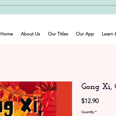
Home
About Us
Our Titles
Our App
Learn 
Gong Xi,
Price
$12.90
Quantity
*